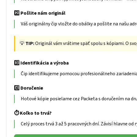
2️⃣ Pošlite nám originál
Váš originálny čip vložte do obálky a pošlite na našu adr
💡
TIP:
Originál vám vrátime späť spolu s kópiami. O svoj
3️⃣ Identifikácia a výroba
Čip identifikujeme pomocou profesionálneho zariadenia
4️⃣ Doručenie
Hotové kópie posielame cez Packeta s doručením na dr
⏱️ Koľko to trvá?
Celý proces trvá 3 až 5 pracovných dní. Závisí hlavne od r