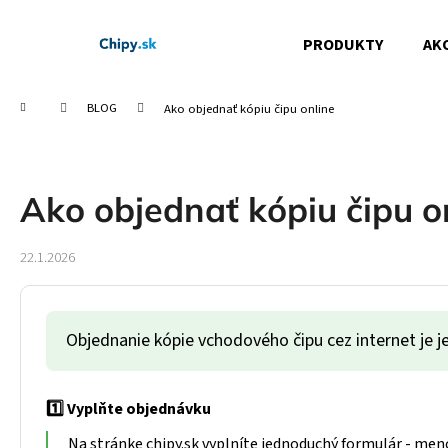
Prejsť na obsah
Košík
PRODUKTY
AK
Späť
Späť
do
do
Domov
obchodu
obchodu
BLOG
Ako objednať kópiu čipu online
Č
Ako objednať kópiu čipu o
22.1.2026
Objednanie kópie vchodového čipu cez internet je je
1️⃣ Vyplňte objednávku
Na stránke chipy.sk vyplníte jednoduchý formulár - meno