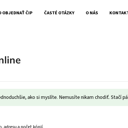
O OBJEDNAŤ ČIP
ČASTÉ OTÁZKY
O NÁS
KONTAK
o potrebujete nájsť?
nline
HĽADAŤ
dnoduchšie, ako si myslíte. Nemusíte nikam chodiť. Stačí pár
, adresu a počet kópií.