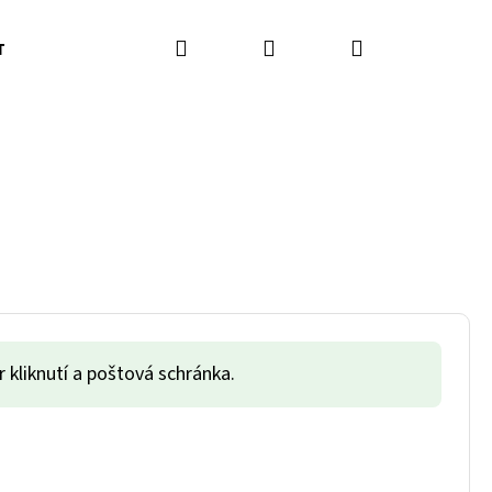
Hľadať
Prihlásenie
Nákupný koší
T
BLOG
 kliknutí a poštová schránka.