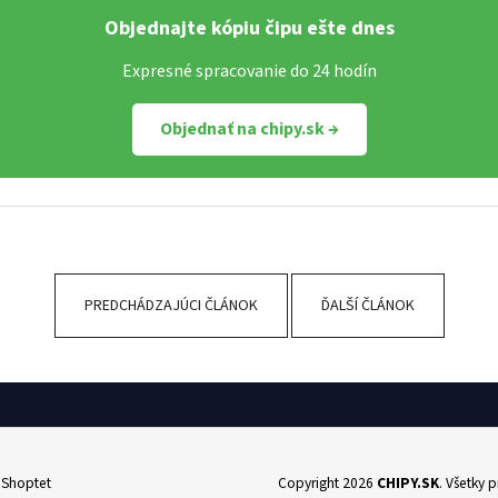
Objednajte kópiu čipu ešte dnes
Expresné spracovanie do 24 hodín
Objednať na chipy.sk →
PREDCHÁDZAJÚCI ČLÁNOK
ĎALŠÍ ČLÁNOK
l Shoptet
Copyright 2026
CHIPY.SK
. Všetky 