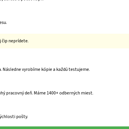
esu.
 čip neprídete.
. Následne vyrobíme kópie a každú testujeme.
uhý pracovný deň. Máme 1400+ odberných miest.
ýchlosti pošty.