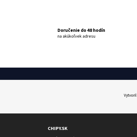
Doručenie do 48 hodín
na akúkoľvek adresu
Zápätie
Vytvori
Zápätie webu
CHIPY.SK