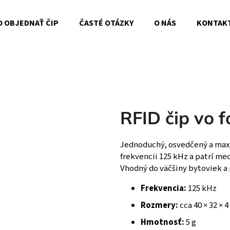
O OBJEDNAŤ ČIP
ČASTÉ OTÁZKY
O NÁS
KONTAK
o potrebujete nájsť?
RFID čip vo 
HĽADAŤ
Jednoduchý, osvedčený a maxi
frekvencii 125 kHz a patrí med
Vhodný do väčšiny bytoviek a
Frekvencia:
125 kHz
Rozmery:
cca 40 × 32 × 
Hmotnosť:
5 g