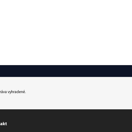
práva vyhradené.
akt