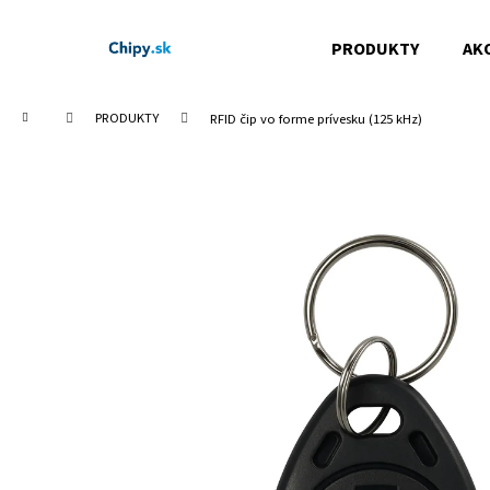
Prejsť na obsah
Košík
PRODUKTY
AK
Späť
Späť
do
do
Domov
obchodu
obchodu
PRODUKTY
RFID čip vo forme prívesku (125 kHz)
Č