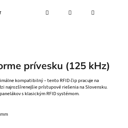
Hľadať
Prihlásenie
Nákupný koší
T
BLOG
forme prívesku (125 kHz)
málne kompatibilný – tento RFID čip pracuje na
zi najrozšírenejšie prístupové riešenia na Slovensku.
 panelákov s klasickým RFID systémom.
4 mm