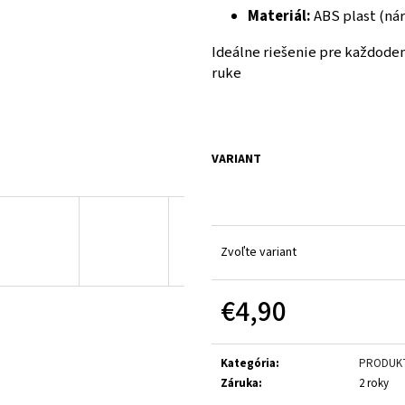
Materiál:
ABS plast (ná
Ideálne riešenie pre každoden
ruke
VARIANT
Zvoľte variant
€4,90
Jednotková cena:
Kategória
:
PRODUK
Záruka
:
2 roky